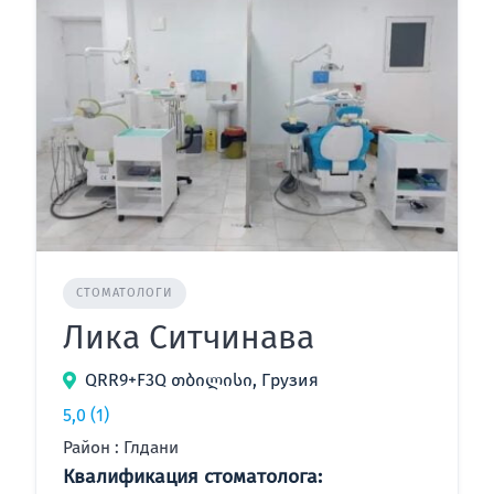
СТОМАТОЛОГИ
Лика Ситчинава
QRR9+F3Q თბილისი, Грузия
5,0
(1)
Район : Глдани
Квалификация стоматолога: