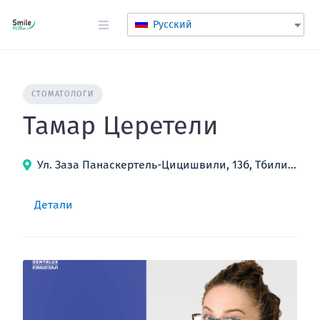
перейти
к
Русский
содержанию
СТОМАТОЛОГИ
Тамар Церетели
Ул. Заза Панаскертель-Цицишвили, 13б, Тбилиси, Грузия
Детали