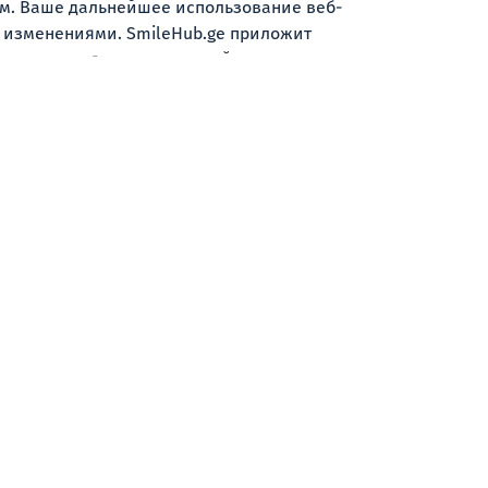
ем. Ваше дальнейшее использование веб-
и изменениями. SmileHub.ge приложит
ользования по электронной почте или путем
ния или информировать пользователей о
 и по нашей доброй воле.
ежду вами и LTD PIKO в отношении
вас есть какие-либо вопросы или проблемы,