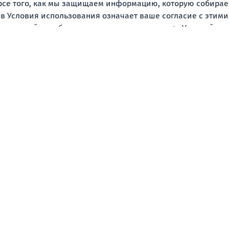
урсе того, как мы защищаем информацию, которую собира
в Условия использования означает ваше согласие с этим
зователей о любых существенных изменениях Условий исп
Тем не менее, SmileHub.ge не обязан рассылать уведомле
уведомление делается по нашему собственному усмотрению
 использования представляют собой полное соглашение м
услуг.
 эффективно защитят наш бизнес и пользователей. Если у 
port@smilehub.ge.
Социальное
Фейсбук