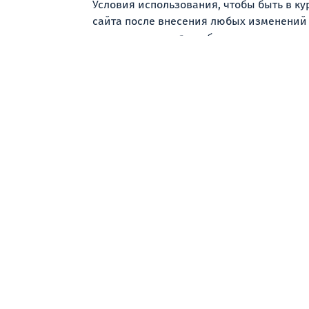
Условия использования, чтобы быть в к
сайта после внесения любых изменений 
разумные усилия, чтобы уведомить поль
размещения уведомления на веб-сайте. 
каких-либо изменениях, и любое такое 
Полнота соглашения: Настоящие условия
использования вами нашего веб-сайта и 
Мы считаем, что эти условия использования
пожалуйста, свяжитесь с нами по адресу sup