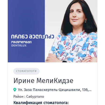
СТОМАТОЛОГИ
Ирине МелиКидзе
Ул. Заза Панаскертель-Цицишвили, 13б, Тбилиси, Грузия
Район : Сабуртало
Квалификация стоматолога: