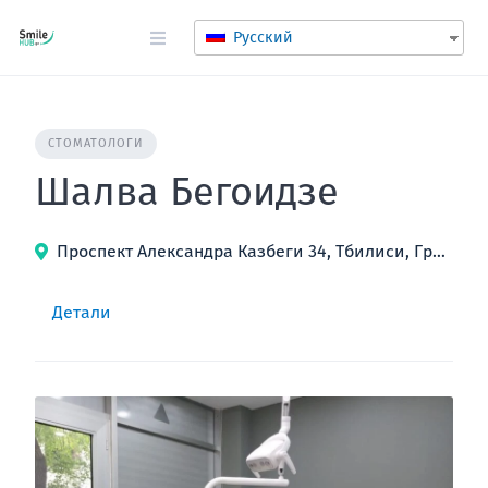
перейти
к
Русский
содержанию
СТОМАТОЛОГИ
Шалва Бегоидзе
Проспект Александра Казбеги 34, Тбилиси, Грузия
Детали