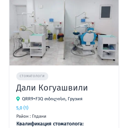
СТОМАТОЛОГИ
Дали Когуашвили
QRR9+F3Q თბილისი, Грузия
5,0
(1)
Район : Глдани
Квалификация стоматолога: