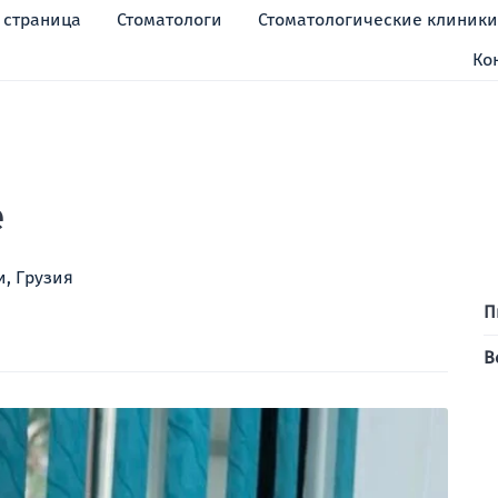
 страница
Стоматологи
Стоматологические клиник
Ко
е
, Грузия
П
В