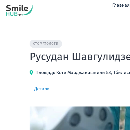
перейти
Главная
к
содержанию
СТОМАТОЛОГИ
Русудан Шавгулидз
Площадь Коте Марджанишвили 53, Тбилиси
Детали