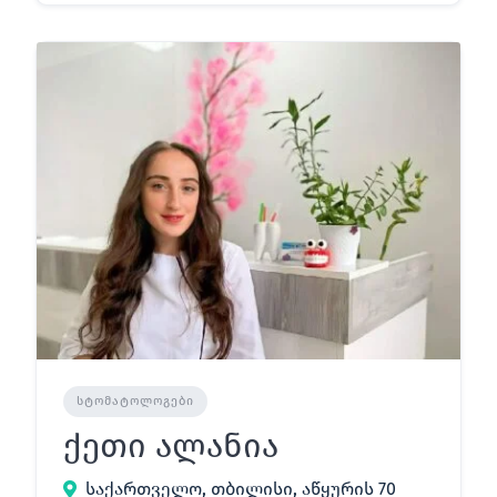
ᲡᲢᲝᲛᲐᲢᲝᲚᲝᲒᲔᲑᲘ
ქეთი ალანია
საქართველო, თბილისი, აწყურის 70