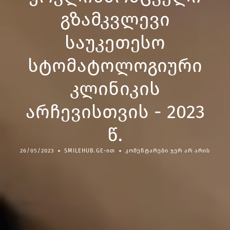
გზამკვლევი
საუკეთესო
სტომატოლოგიური
კლინიკის
არჩევისთვის - 2023
წ.
26/05/2023
SMILEHUB.GE-ᲘᲗ
ᲙᲝᲛᲔᲜᲢᲐᲠᲔᲑᲘ ᲯᲔᲠ ᲐᲠ ᲐᲠᲘᲡ