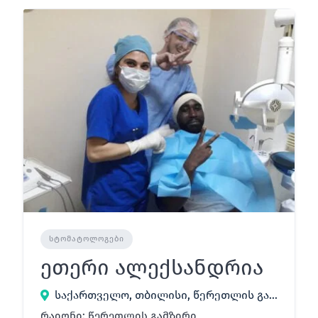
ᲡᲢᲝᲛᲐᲢᲝᲚᲝᲒᲔᲑᲘ
ეთერი ალექსანდრია
საქართველო, თბილისი, წერეთლის გამზირი 111
რაიონი: წერეთლის გამზირი