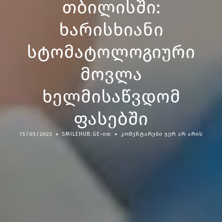
თბილისში:
ხარისხიანი
სტომატოლოგიური
მოვლა
ხელმისაწვდომ
ფასებში
15/05/2023
SMILEHUB.GE-ᲘᲗ
ᲙᲝᲛᲔᲜᲢᲐᲠᲔᲑᲘ ᲯᲔᲠ ᲐᲠ ᲐᲠᲘᲡ