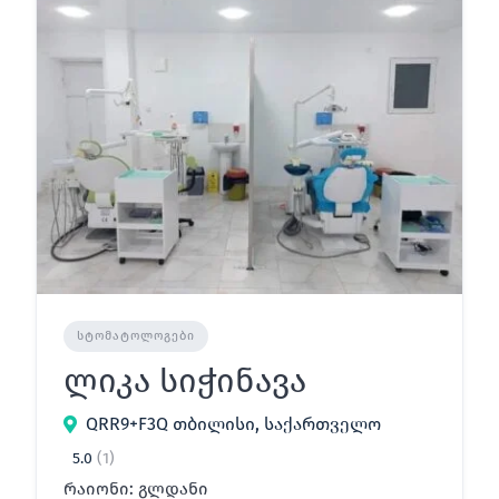
ᲡᲢᲝᲛᲐᲢᲝᲚᲝᲒᲔᲑᲘ
ლიკა სიჭინავა
QRR9+F3Q თბილისი, საქართველო
5.0
(1)
რაიონი: გლდანი