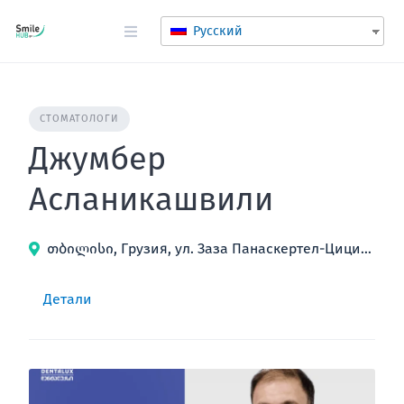
перейти
к
Русский
содержанию
СТОМАТОЛОГИ
Джумбер
Асланикашвили
თბილისი, Грузия, ул. Заза Панаскертел-Цицишвили, 13б
Детали