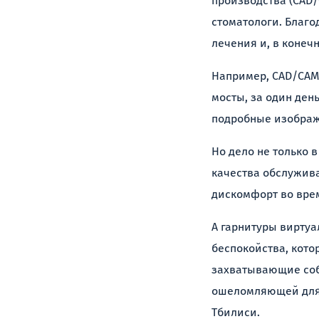
производства (CAD/
стоматологи. Благо
лечения и, в конеч
Например, CAD/CAM 
мосты, за один ден
подробные изображ
Но дело не только 
качества обслужив
дискомфорт во врем
А гарнитуры виртуа
беспокойства, кото
захватывающие соб
ошеломляющей для 
Тбилиси.