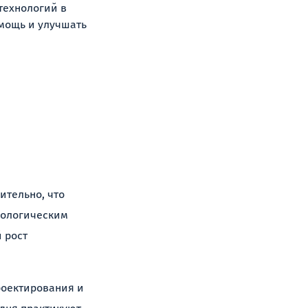
технологий в
мощь и улучшать
и
ительно, что
нологическим
 рост
роектирования и