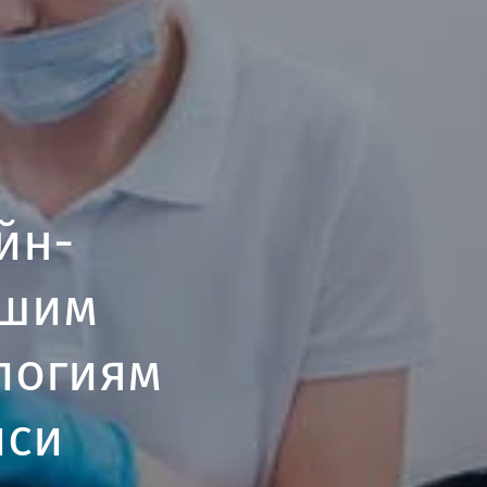
йн-
йшим
логиям
иси