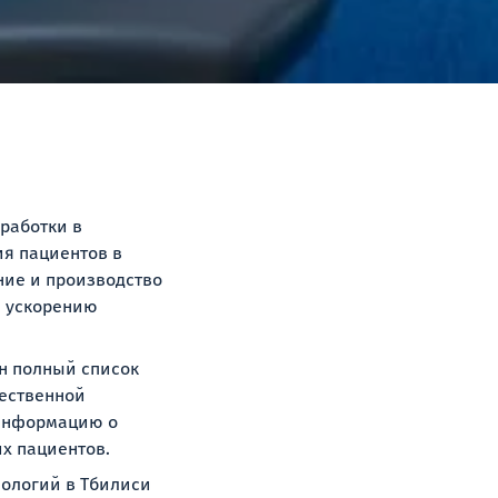
работки в
ия пациентов в
ние и производство
и ускорению
ен полный список
чественной
 информацию о
их пациентов.
ологий в Тбилиси