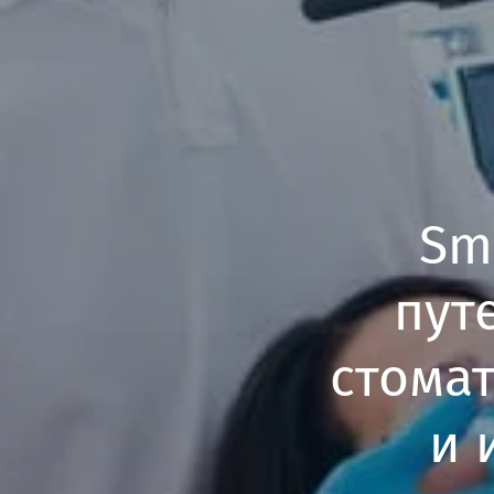
Sm
пут
стома
и 