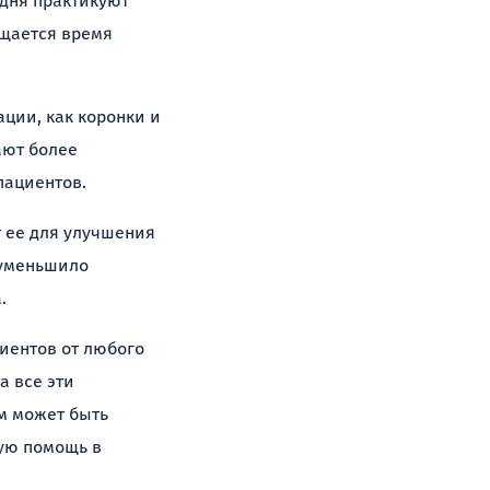
одня практикуют
ащается время
ции, как коронки и
ают более
пациентов.
т ее для улучшения
 уменьшило
.
циентов от любого
а все эти
м может быть
ую помощь в