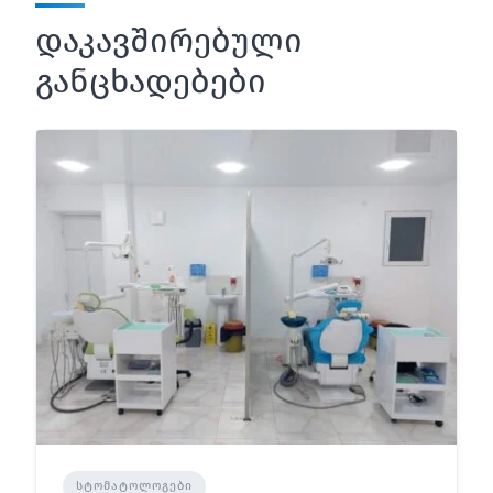
დაკავშირებული
განცხადებები
ᲡᲢᲝᲛᲐᲢᲝᲚᲝᲒᲔᲑᲘ