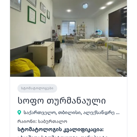
ᲡᲢᲝᲛᲐᲢᲝᲚᲝᲒᲔᲑᲘ
სოფო თურმანაული
საქართველო, თბილისი, ალექსანდრე ყაზბეგის გამზირი 34
რაიონი: საბურთალო
სტომატოლოგის კვალიფიკაცია: