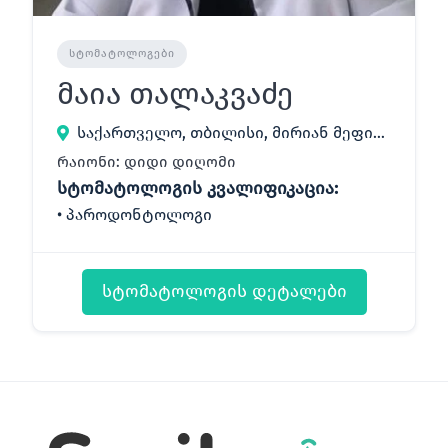
ᲡᲢᲝᲛᲐᲢᲝᲚᲝᲒᲔᲑᲘ
მაია თალაკვაძე
საქართველო, თბილისი, მირიან მეფის 42
რაიონი: დიდი დიღომი
სტომატოლოგის კვალიფიკაცია:
პაროდონტოლოგი
სტომატოლოგის დეტალები