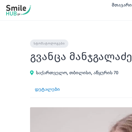
შინაარსზე
მთავარი
გადასვლა
ᲡᲢᲝᲛᲐᲢᲝᲚᲝᲒᲔᲑᲘ
გვანცა მანჯგალაძ
საქართველო, თბილისი, აწყურის 70
დეტალები