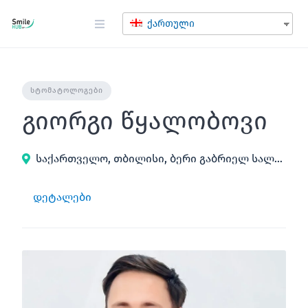
შინაარსზე
გადასვლა
ქართული
ᲡᲢᲝᲛᲐᲢᲝᲚᲝᲒᲔᲑᲘ
გიორგი წყალობოვი
საქართველო, თბილისი, ბერი გაბრიელ სალოსის გამზირი 33
დეტალები