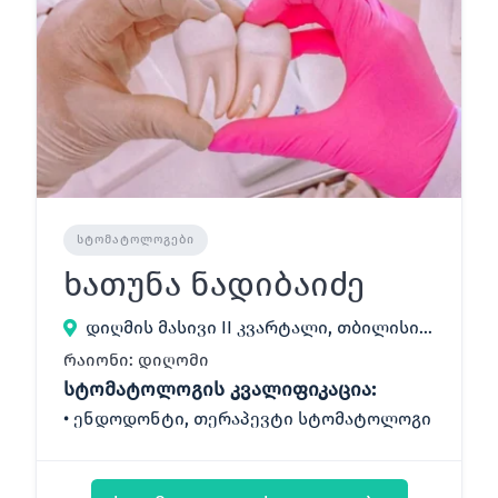
ᲡᲢᲝᲛᲐᲢᲝᲚᲝᲒᲔᲑᲘ
ხათუნა ნადიბაიძე
დიღმის მასივი II კვარტალი, თბილისი, საქართველო
რაიონი: დიღომი
სტომატოლოგის კვალიფიკაცია:
ენდოდონტი, თერაპევტი სტომატოლოგი