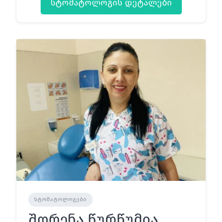
სტომატოლოგის დეტალები
ᲡᲢᲝᲛᲐᲢᲝᲚᲝᲒᲔᲑᲘ
შორენა წურწუმია