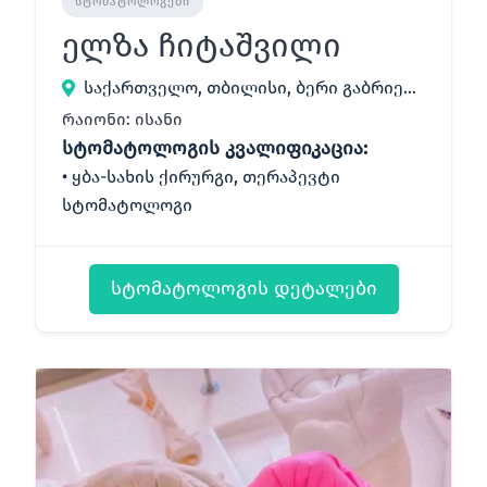
ᲡᲢᲝᲛᲐᲢᲝᲚᲝᲒᲔᲑᲘ
ელზა ჩიტაშვილი
საქართველო, თბილისი, ბერი გაბრიელ სალოსის გამზირი 33
რაიონი: ისანი
სტომატოლოგის კვალიფიკაცია:
ყბა-სახის ქირურგი, თერაპევტი
სტომატოლოგი
სტომატოლოგის დეტალები