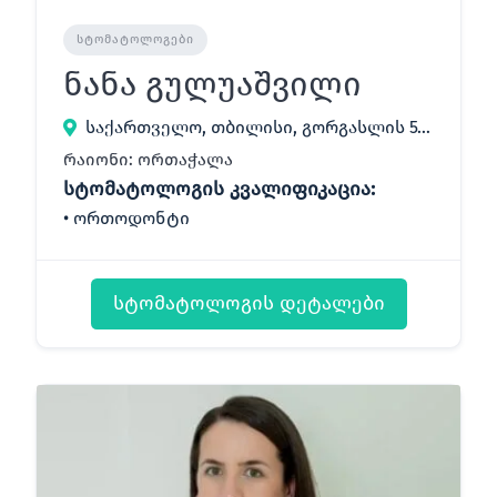
ᲡᲢᲝᲛᲐᲢᲝᲚᲝᲒᲔᲑᲘ
ნანა გულუაშვილი
საქართველო, თბილისი, გორგასლის 51/53
რაიონი: ორთაჭალა
სტომატოლოგის კვალიფიკაცია:
ორთოდონტი
სტომატოლოგის დეტალები