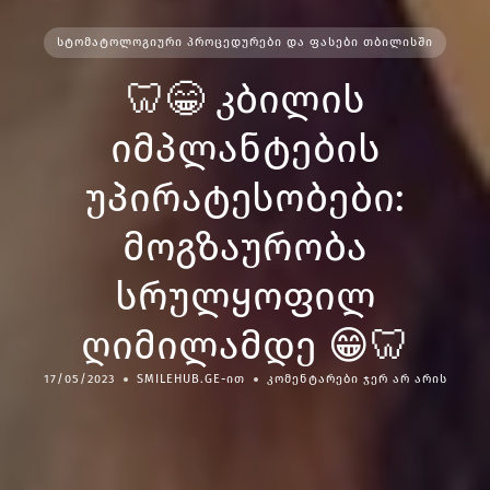
ᲡᲢᲝᲛᲐᲢᲝᲚᲝᲒᲘᲣᲠᲘ ᲞᲠᲝᲪᲔᲓᲣᲠᲔᲑᲘ ᲓᲐ ᲤᲐᲡᲔᲑᲘ ᲗᲑᲘᲚᲘᲡᲨᲘ
🦷😁 კბილის
იმპლანტების
უპირატესობები:
მოგზაურობა
სრულყოფილ
ღიმილამდე 😁🦷
17/05/2023
SMILEHUB.GE-ᲘᲗ
ᲙᲝᲛᲔᲜᲢᲐᲠᲔᲑᲘ ᲯᲔᲠ ᲐᲠ ᲐᲠᲘᲡ