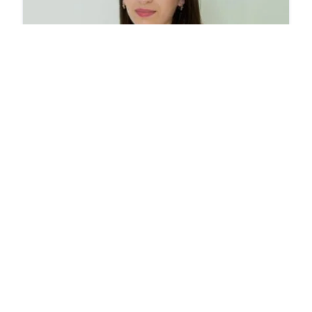
ᲡᲢᲝᲛᲐᲢᲝᲚᲝᲒᲔᲑᲘ
თამარ ბოჭორიშვილი
საქართველო, თბილისი, ილია ვეკუას 35
5.0
(1)
რაიონი: გლდანი
სტომატოლოგის კვალიფიკაცია:
ორთოდონტი